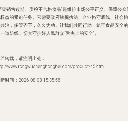
“严查销售过期、质检不合格食品”是维护市场公平正义、保障公众
康权益的紧迫任务。它需要政府铁腕执法、企业恪守底线、社会
同共治，多管齐下，久久为功。让我们共同行动，筑牢食品安全
每一道防线，切实守护好人民群众“舌尖上的安全”。
如若转载，请注明出处：
ttp://www.rongwuchenghongbei.com/product/45.html
新时间：2026-08-08 15:35:58