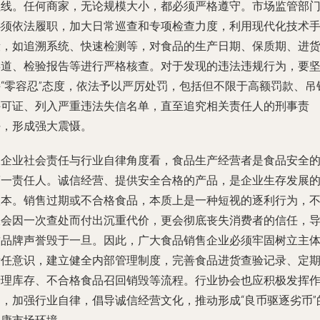
红线。任何商家，无论规模大小，都必须严格遵守。市场监管部
必须依法履职，加大日常巡查和专项检查力度，利用现代化技术
段，如追溯系统、快速检测等，对食品的生产日期、保质期、进
渠道、检验报告等进行严格核查。对于发现的违法违规行为，要
持“零容忍”态度，依法予以严厉处罚，包括但不限于高额罚款、吊
许可证、列入严重违法失信名单，直至追究相关责任人的刑事责
任，形成强大震慑。
从企业社会责任与行业自律角度看，食品生产经营者是食品安全
第一责任人。诚信经营、提供安全合格的产品，是企业生存发展
根本。销售过期或不合格食品，本质上是一种短视的逐利行为，
仅会因一次查处而付出沉重代价，更会彻底丧失消费者的信任，
致品牌声誉毁于一旦。因此，广大食品销售企业必须牢固树立主
责任意识，建立健全内部管理制度，完善食品进货查验记录、定
清理库存、不合格食品召回销毁等流程。行业协会也应积极发挥
用，加强行业自律，倡导诚信经营文化，推动形成“良币驱逐劣币”