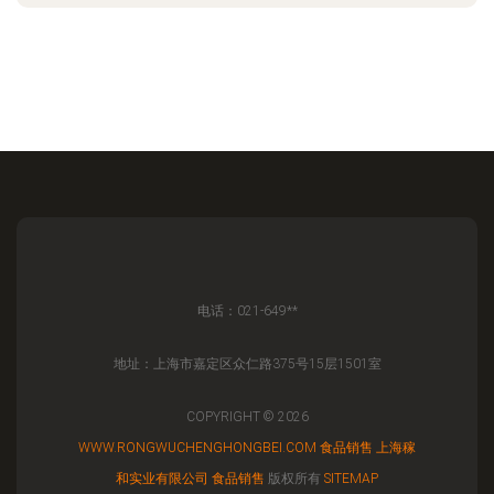
电话：021-649**
地址：上海市嘉定区众仁路375号15层1501室
COPYRIGHT © 2026
WWW.RONGWUCHENGHONGBEI.COM
食品销售
上海稼
和实业有限公司
食品销售
版权所有
SITEMAP