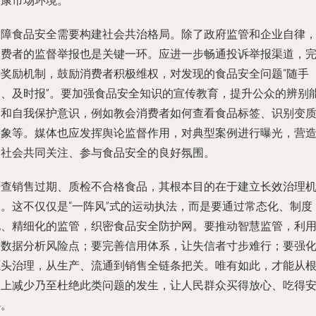
健康市场环境。
保障食品安全需要构建社会共治格局。除了政府监管和企业自律
消费者的监督举报也是关键一环。应进一步畅通投诉举报渠道，
善奖励机制，鼓励消费者积极维权，对发现的食品安全问题“随手
拍、及时报”。要加强食品安全知识的宣传教育，提升公众的辨别
力和自我保护意识，例如教会消费者如何查看食品标签、识别变
迹象等。媒体也应发挥舆论监督作用，对典型案例进行曝光，营
全社会共同关注、参与食品安全的良好氛围。
严查销售过期、质检不合格食品，其根本目的在于建立长效治理
制。这不仅仅是“一阵风”式的运动执法，而是要通过常态化、制度
化、精细化的监管，织密食品安全防护网。要推动智慧监管，利
大数据分析风险点；要完善信用体系，让失信者寸步难行；要强
源头治理，从生产、流通到销售全链条把关。唯有如此，才能从
本上减少乃至杜绝此类问题的发生，让人民群众买得放心、吃得
心。