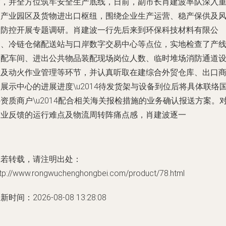
作，并全方位筑牢安全生产底线，日前，副市长肖建波率队深入
点产业园区及货物进出口枢纽，围绕企业生产运营、稳产保供及
险防控开展专题调研。肖建波一行先后来到环保科技材料有限公
司、冷链仓储配送站与口岸数字交易中心等点位，实地检查了产
装配车间、进出公共物品装配现场岗位人数、临时堆场消防通道
置及动火作业管理等环节，并认真听取在建综合外贸仓库、出口
展示中心的进展进度\u2014待发货架与设备到位后将具体联络
资质商户\u2014配合相关海关报检措施的业务确认报送方案。
企业反馈的运行难点及物流周转阵痛点感，肖建波逐一
如若转载，请注明出处：
ttp://www.rongwuchenghongbei.com/product/78.html
新时间：2026-08-08 13:28:08