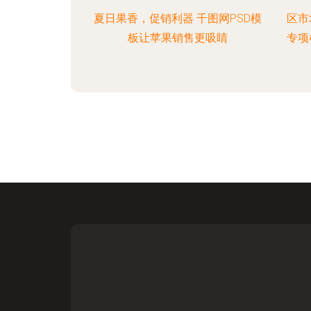
夏日果香，促销利器 千图网PSD模
区市
板让苹果销售更吸睛
专项