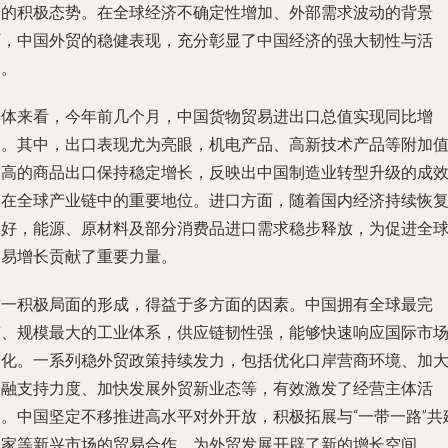
升的积极态势。在全球经济不确定性增加、外部需求波动的背景
下，中国外贸的稳健表现，充分彰显了中国经济的强大韧性与活
力。
具体来看，今年前几个月，中国货物贸易进出口总值实现同比增
长。其中，出口表现尤为亮眼，机电产品、高新技术产品等附加
较高的商品出口保持稳定增长，反映出中国制造业转型升级的成
和在全球产业链中的重要地位。进口方面，随着国内经济持续恢
向好，能源、原材料及部分消费品进口需求稳步释放，为促进全
贸易增长贡献了重要力量。
这一积极局面的形成，得益于多方面的因素。中国拥有全球最完
整、规模最大的工业体系，供应链韧性强，能够快速响应国际市
变化。一系列稳外贸政策持续发力，包括优化口岸营商环境、加
金融支持力度、加快发展外贸新业态等，有效激发了经营主体活
力。中国坚定不移推进高水平对外开放，积极拓展与“一带一路”共
国家等新兴市场的贸易合作，为外贸发展开辟了新的增长空间。