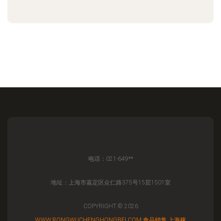
电话：021-649**
地址：上海市嘉定区众仁路375号15层1501室
COPYRIGHT © 2026
WWW.RONGWUCHENGHONGBEI.COM
食品销售
上海稼